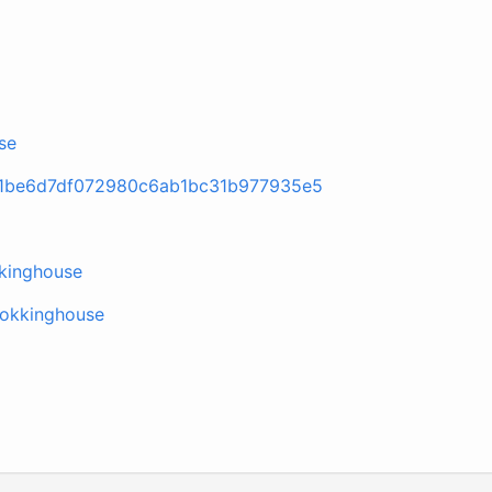
se
se-1be6d7df072980c6ab1bc31b977935e5
kkinghouse
okkinghouse