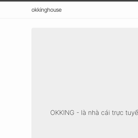
okkinghouse
OKKING - là nhà cái trực tuyế