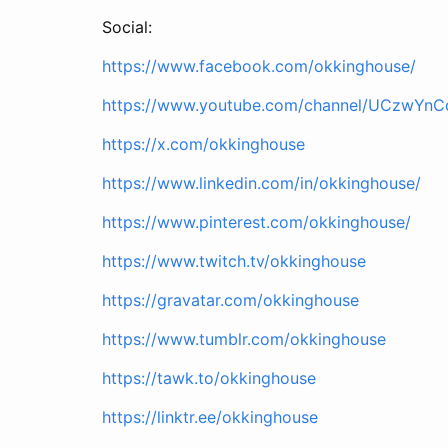
Social:
https://www.facebook.com/okkinghouse/
https://www.youtube.com/channel/UCzwYn
https://x.com/okkinghouse
https://www.linkedin.com/in/okkinghouse/
https://www.pinterest.com/okkinghouse/
https://www.twitch.tv/okkinghouse
https://gravatar.com/okkinghouse
https://www.tumblr.com/okkinghouse
https://tawk.to/okkinghouse
https://linktr.ee/okkinghouse