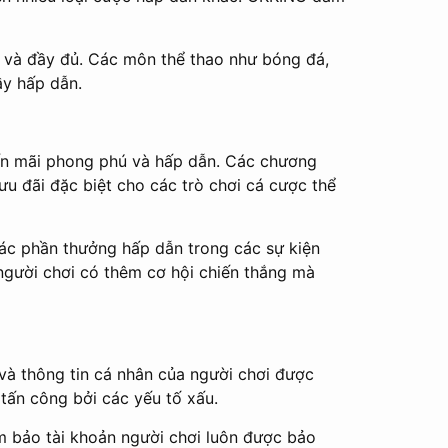
ng và đầy đủ. Các môn thể thao như bóng đá,
ầy hấp dẫn.
ến mãi phong phú và hấp dẫn. Các chương
u đãi đặc biệt cho các trò chơi cá cược thể
các phần thưởng hấp dẫn trong các sự kiện
người chơi có thêm cơ hội chiến thắng mà
 và thông tin cá nhân của người chơi được
 tấn công bởi các yếu tố xấu.
m bảo tài khoản người chơi luôn được bảo