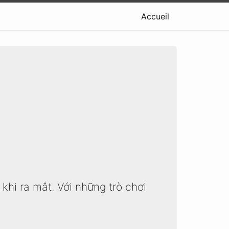
Accueil
khi ra mắt. Với những trò chơi