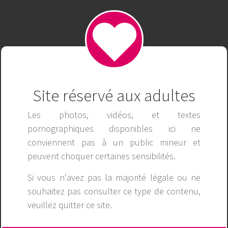
okkinghouse
Publicité
Site réservé aux adultes
Les photos, vidéos, et textes
pornographiques disponibles ici ne
conviennent pas à un public mineur et
peuvent choquer certaines sensibilités.
Si vous n'avez pas la majorité légale ou ne
souhaitez pas consulter ce type de contenu,
veuillez
quitter ce site
.